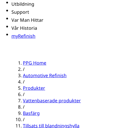
Utbildning
Support
Var Man Hittar
Vår Historia
myRefinish
PPG Home
/
Automotive Refinish
/
Produkter
/
Vattenbaserade produkter
/
Basfärg
/
Tillsats till blandningshylla