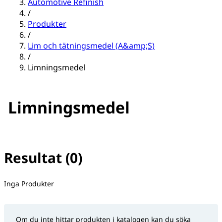
Automotive Refinish
/
Produkter
/
Lim och tätningsmedel (A&amp;S)
/
Limningsmedel
Limningsmedel
Resultat (0)
Inga filter valda
Inga Produkter
Om du inte hittar produkten i katalogen kan du söka