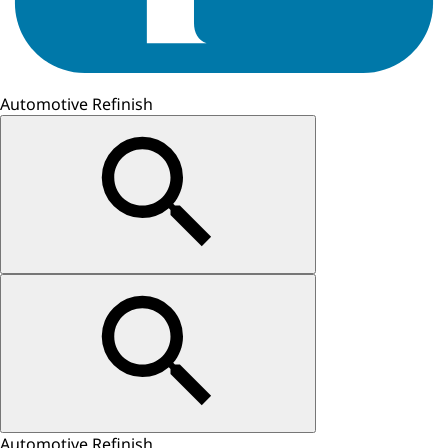
Automotive Refinish
Automotive Refinish