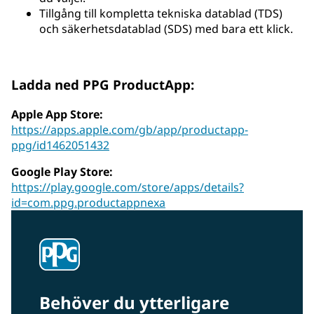
Tillgång till kompletta tekniska datablad (TDS)
och säkerhetsdatablad (SDS) med bara ett klick.
Ladda ned PPG ProductApp:
Apple App Store:
https://apps.apple.com/gb/app/productapp-
ppg/id1462051432
Google Play Store:
https://play.google.com/store/apps/details?
id=com.ppg.productappnexa
Behöver du ytterligare