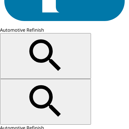
Automotive Refinish
Automotive Refinish