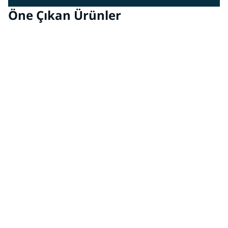
Öne Çıkan Ürünler
DELFLEET ONE®
Çok yönlü ve kullanımı kolay bu birinci sınıf boya
sistemi, neredeyse tüm ticari araç boyama işlemleri için