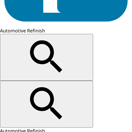
Automotive Refinish
Automotive Refinish