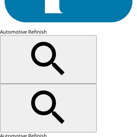
Automotive Refinish
Automotive Refinish