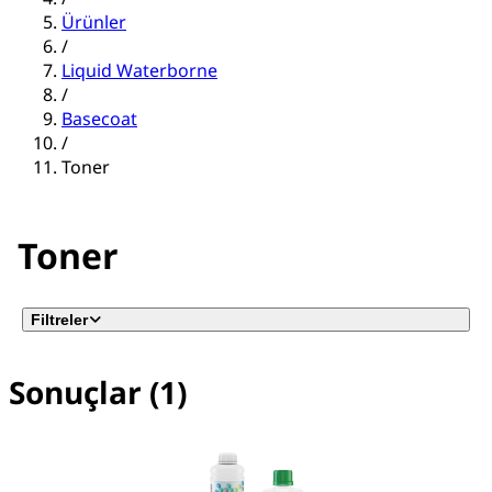
Ürünler
/
Liquid Waterborne
/
Basecoat
/
Toner
Toner
Filtreler
Sonuçlar (1)
No filter(s) selected