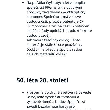
Na počátku čtyřicátých let vstoupila
společnost PPG na trh s optickými
produkty zavedením
CR-39®
optický
monomer. Společnost má vizi své
budoucnosti, protože patentuje
CR-
39
monomer a začíná cestu k vytvoření
úspěšné řady optických produktů (které
budou později
zahrnovat
Přechody
čočky). Tento
materiál je stále široce používán v
čočkách na předpis spolu s řadou
dalších materiálů čoček.
50. léta 20. století
Prosperita po druhé světové válce vede
ke zvýšené výrobě automobilů a
výstavbě domů a budov. Společnost
zavádí bezolovnaté barvy pro