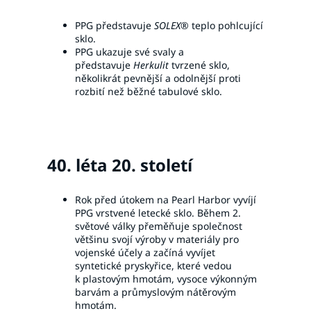
PPG představuje
SOLEX®
teplo pohlcující
sklo.
PPG ukazuje své svaly a
představuje
Herkulit
tvrzené sklo,
několikrát pevnější a odolnější proti
rozbití než běžné tabulové sklo.
40. léta 20. století
Rok před útokem na Pearl Harbor vyvíjí
PPG vrstvené letecké sklo. Během 2.
světové války přeměňuje společnost
většinu svojí výroby v materiály pro
vojenské účely a začíná vyvíjet
syntetické pryskyřice, které vedou
k plastovým hmotám, vysoce výkonným
barvám a průmyslovým nátěrovým
hmotám.