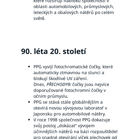
které rozšiřují nabídku společnosti v
oblasti automobilových, průmyslových,
leteckých a obalových nátěrů po celém
světě.
90. léta 20. století
PPG vyvíjí fotochromatické čočky, které
automaticky ztmavnou na slunci a
blokují škodlivé UV záření.
Dnes,
PŘECHODY®
čočky jsou nejvíce
doporučované fotochromní čočky v
očním průmyslu.
PPG se stává stále globálnějším a
otevírá novou vývojovou laboratoř v
Japonsku pro automobilové nátěry.
V roce 1998 společnost PPG dokazuje
svůj postoj „dokázat“ vývojem
účinnějších nátěrů na bázi rozpouštědel
pro snadné otevírání víček plechovek od