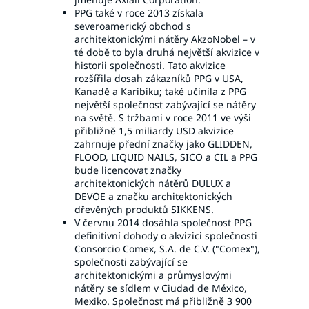
PPG také v roce 2013 získala
severoamerický obchod s
architektonickými nátěry AkzoNobel – v
té době to byla druhá největší akvizice v
historii společnosti. Tato akvizice
rozšířila dosah zákazníků PPG v USA,
Kanadě a Karibiku; také učinila z PPG
největší společnost zabývající se nátěry
na světě. S tržbami v roce 2011 ve výši
přibližně 1,5 miliardy USD akvizice
zahrnuje přední značky jako GLIDDEN,
FLOOD, LIQUID NAILS, SICO a CIL a PPG
bude licencovat značky
architektonických nátěrů DULUX a
DEVOE a značku architektonických
dřevěných produktů SIKKENS.
V červnu 2014 dosáhla společnost PPG
definitivní dohody o akvizici společnosti
Consorcio Comex, S.A. de C.V. ("Comex"),
společnosti zabývající se
architektonickými a průmyslovými
nátěry se sídlem v Ciudad de México,
Mexiko. Společnost má přibližně 3 900