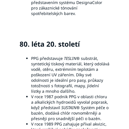
představením systému DesignaColor
pro zákaznické tónování
spotřebitelských barev.
80. léta 20. století
PPG představuje
TESLIN®
substrát,
syntetický tiskový materiál, který odolává
vodě, otěru, extrémním teplotám a
poškození UV zářením. Díky své
odolnosti je ideální pro pasy, průkazy
totožnosti s fotografií, mapy, jídelní
lístky a mnoho dalšího.
V roce 1987 podnik PPG v oblasti chloru
a alkalických hydroxidů vyvolal poprask,
když představil
SUSTAIN®
Systém péče o
bazén, dodává chlór rovnoměrněji a
přesněji pro snadnější péči o bazén.
V roce 1989 PPG zahajuje příval akvizic,