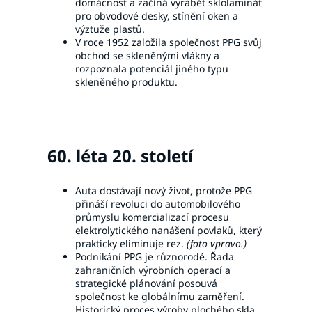
domácnost a začíná vyrábět sklolaminát
pro obvodové desky, stínění oken a
výztuže plastů.
V roce 1952 založila společnost PPG svůj
obchod se skleněnými vlákny a
rozpoznala potenciál jiného typu
skleněného produktu.
60. léta 20. století
Auta dostávají nový život, protože PPG
přináší revoluci do automobilového
průmyslu komercializací procesu
elektrolytického nanášení povlaků, který
prakticky eliminuje rez.
(foto vpravo.)
Podnikání PPG je různorodé. Řada
zahraničních výrobních operací a
strategické plánování posouvá
společnost ke globálnímu zaměření.
Historický proces výroby plochého skla