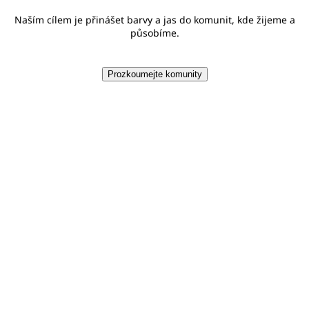
Naším cílem je přinášet barvy a jas do komunit, kde žijeme a
působíme.
Prozkoumejte komunity
18,1 MILIONU DOLARŮ
Celkové globální dary PPG a PPG Foundation v roce 2025