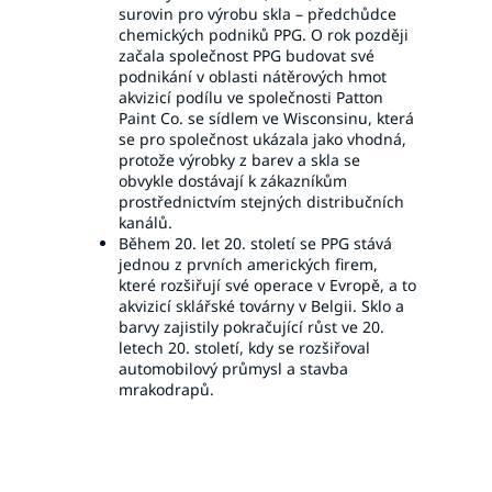
surovin pro výrobu skla – předchůdce
chemických podniků PPG. O rok později
začala společnost PPG budovat své
podnikání v oblasti nátěrových hmot
akvizicí podílu ve společnosti Patton
Paint Co. se sídlem ve Wisconsinu, která
se pro společnost ukázala jako vhodná,
protože výrobky z barev a skla se
obvykle dostávají k zákazníkům
prostřednictvím stejných distribučních
kanálů.
Během 20. let 20. století se PPG stává
jednou z prvních amerických firem,
které rozšiřují své operace v Evropě, a to
akvizicí sklářské továrny v Belgii. Sklo a
barvy zajistily pokračující růst ve 20.
letech 20. století, kdy se rozšiřoval
automobilový průmysl a stavba
mrakodrapů.