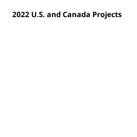
2022 U.S. and Canada Projects
Des Plaines, Illinois
PPG partnered with Ardagh Group to beautify the