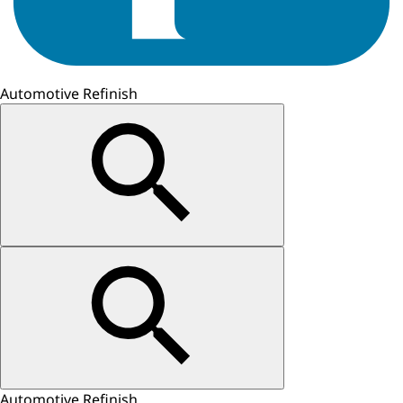
Automotive Refinish
Automotive Refinish