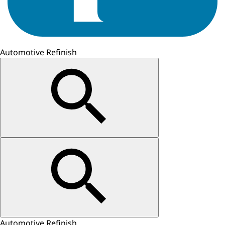
Automotive Refinish
Automotive Refinish