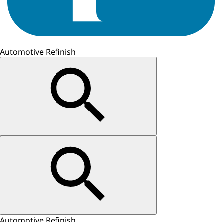
Automotive Refinish
Automotive Refinish