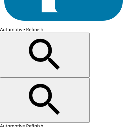
Automotive Refinish
Automotive Refinish