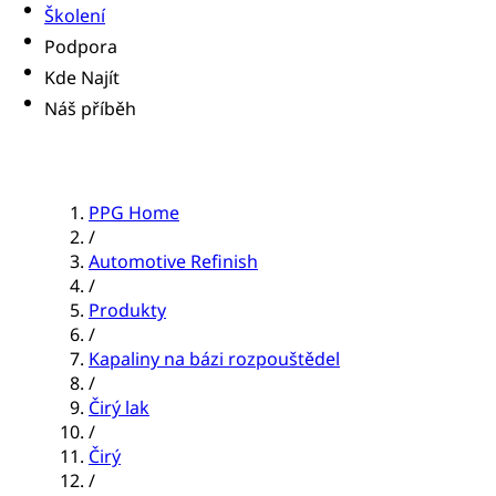
Školení
Podpora
Kde Najít
Náš příběh
PPG Home
/
Automotive Refinish
/
Produkty
/
Kapaliny na bázi rozpouštědel
/
Čirý lak
/
Čirý
/