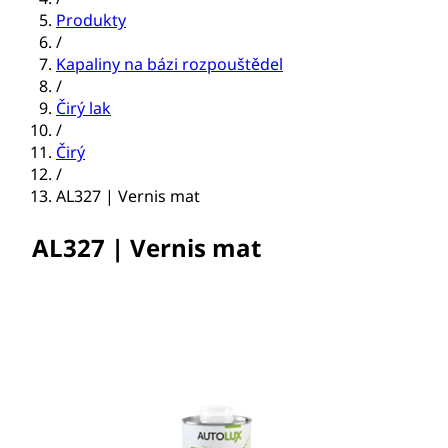
Produkty
/
Kapaliny na bázi rozpouštědel
/
Čirý lak
/
Čirý
/
AL327 | Vernis mat
AL327 | Vernis mat