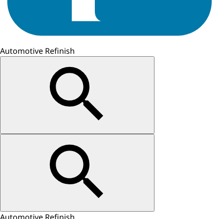
Automotive Refinish
Automotive Refinish