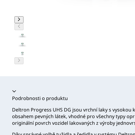
Akordeon se zhroutil
Podrobnosti o produktu
Deltron Progress UHS DG jsou vrchní laky s vysokou k
obsahem pevných látek, vhodné pro všechny typy op
originální povrch vozidel lakovaných z výroby jedno
Díky správné volbě tužidla a ředidla v systému Deltr