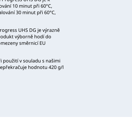
ování 10 minut při 60°C,
lování 30 minut při 60°C,
Progress UHS DG je výrazně
produkt výborně hodí do
 omezeny směrnicí EU
 použití v souladu s našimi
epřekračuje hodnotu 420 g/l