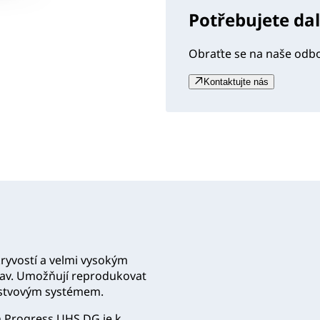
Potřebujete da
Obraťte se na naše odb
Kontaktujte nás
ryvostí a velmi vysokým
rav. Umožňují reprodukovat
vrstvovým systémem.
on Progress UHS DG je k