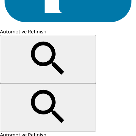
Automotive Refinish
Automotive Refinish