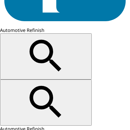
Automotive Refinish
Automotive Refinish