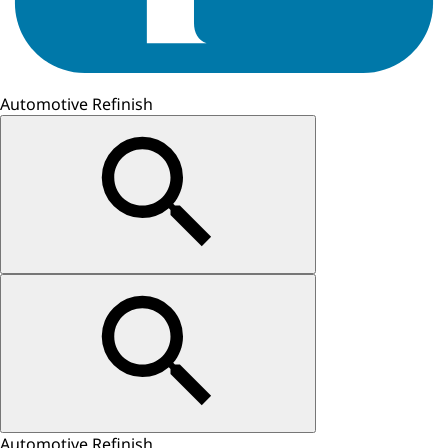
Automotive Refinish
Automotive Refinish