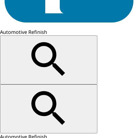
Automotive Refinish
Automotive Refinish