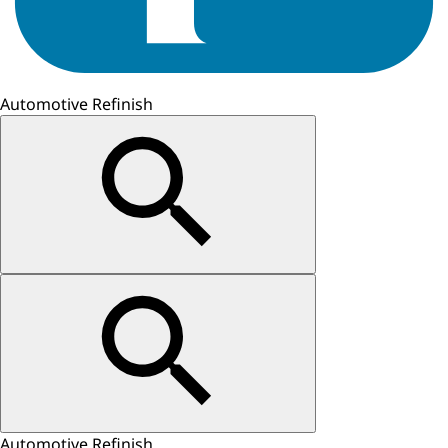
Automotive Refinish
Automotive Refinish