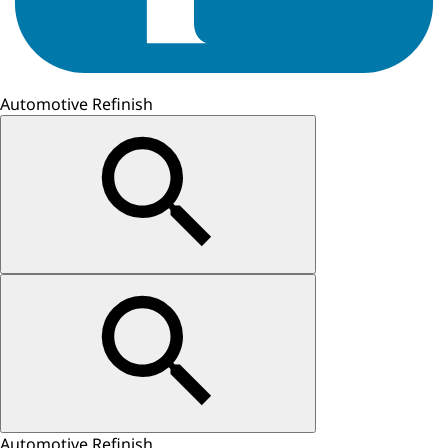
Automotive Refinish
Automotive Refinish