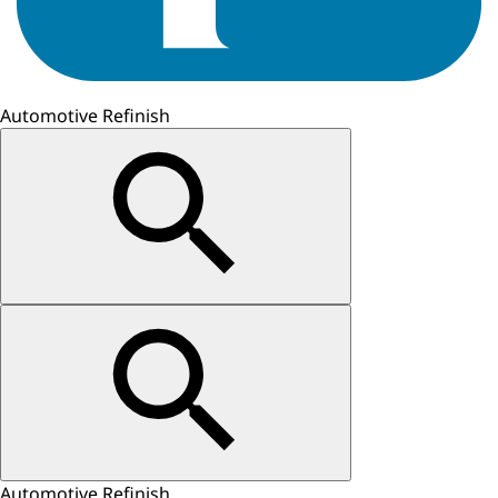
Automotive Refinish
Automotive Refinish