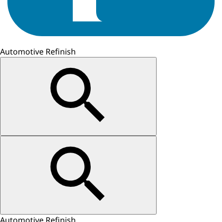
Automotive Refinish
Automotive Refinish