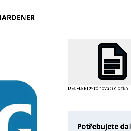
 HARDENER
DELFLEET® tónovací složka
Potřebujete da