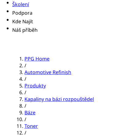
Školení
Podpora
Kde Najít
Náš příběh
PPG Home
/
Automotive Refinish
/
Produkty
/
Kapaliny na bázi rozpouštědel
/
Báze
/
Toner
/