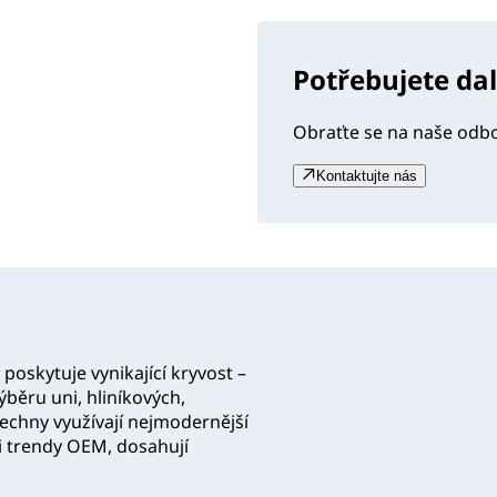
Potřebujete da
Obraťte se na naše odb
Kontaktujte nás
poskytuje vynikající kryvost –
ýběru uni, hliníkových,
šechny využívají nejmodernější
i trendy OEM, dosahují