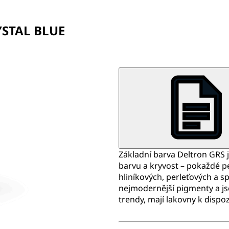
YSTAL BLUE
Základní barva Deltron GRS j
barvu a kryvost – pokaždé p
hliníkových, perleťových a sp
nejmodernější pigmenty a j
trendy, mají lakovny k dispo