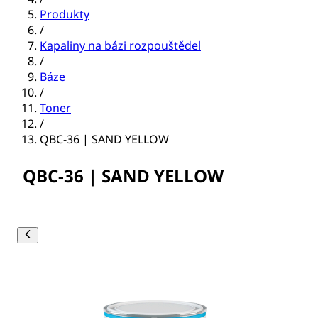
Produkty
/
Kapaliny na bázi rozpouštědel
/
Báze
/
Toner
/
QBC-36 | SAND YELLOW
QBC-36 | SAND YELLOW