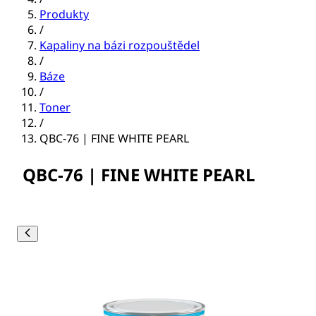
Produkty
/
Kapaliny na bázi rozpouštědel
/
Báze
/
Toner
/
QBC-76 | FINE WHITE PEARL
QBC-76 | FINE WHITE PEARL