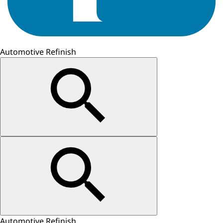
Automotive Refinish
Automotive Refinish