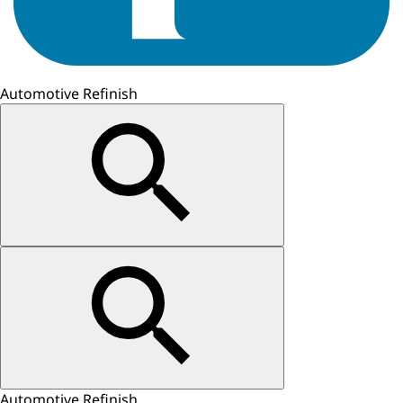
Automotive Refinish
Automotive Refinish