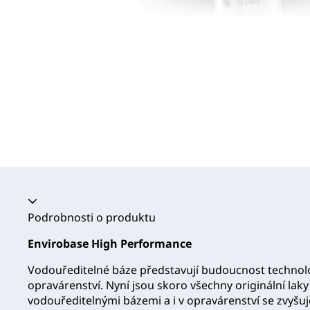
Akordeon se zhroutil
Podrobnosti o produktu
Envirobase High Performance
Vodouředitelné báze představují budoucnost techno
opravárenství. Nyní jsou skoro všechny originální lak
vodouředitelnými bázemi a i v opravárenství se zvyšu