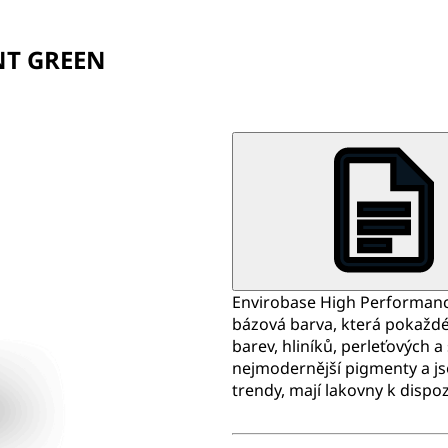
NT GREEN
Envirobase High Performance
bázová barva, která pokažd
barev, hliníků, perleťových a
nejmodernější pigmenty a js
trendy, mají lakovny k dispo