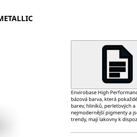
METALLIC
Envirobase High Performance
bázová barva, která pokažd
barev, hliníků, perleťových a
nejmodernější pigmenty a js
trendy, mají lakovny k dispo