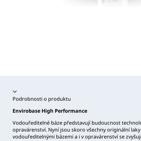
Akordeon se zhroutil
Podrobnosti o produktu
Envirobase High Performance
Vodouředitelné báze představují budoucnost techno
opravárenství. Nyní jsou skoro všechny originální lak
vodouředitelnými bázemi a i v opravárenství se zvyšu