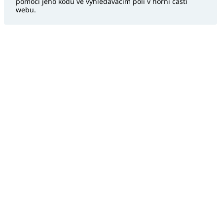
pomocí jeho kódu ve vyhledávacím poli v horní části
webu.