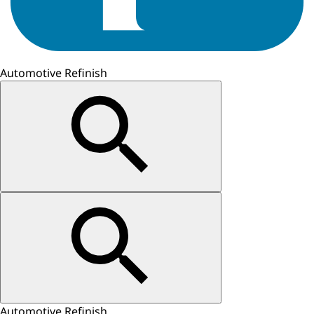
Automotive Refinish
Automotive Refinish