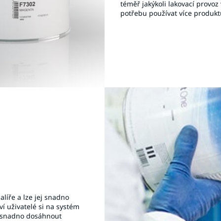
téměř jakýkoli lakovací provoz
potřebu používat více produkt
líře a lze jej snadno
í uživatelé si na systém
ze snadno dosáhnout