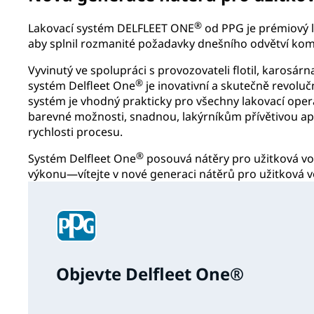
®
Lakovací systém DELFLEET ONE
od PPG je prémiový 
aby splnil rozmanité požadavky dnešního odvětví kom
Vyvinutý ve spolupráci s provozovateli flotil, karosárn
®
systém Delfleet One
je inovativní a skutečně revolu
systém je vhodný prakticky pro všechny lakovací ope
barevné možnosti, snadnou, lakýrníkům přívětivou aplik
rychlosti procesu.
®
Systém Delfleet One
posouvá nátěry pro užitková vo
výkonu—vítejte v nové generaci nátěrů pro užitková v
Objevte Delfleet One®