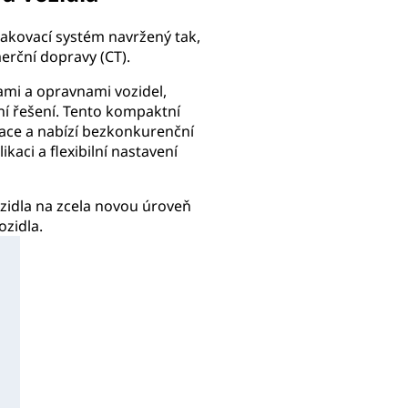
lakovací systém navržený tak,
erční dopravy (CT).
ami a oprav­nami vozidel,
ční řešení. Tento kompaktní
race a nabízí bezkonkurenční
aci a flexibilní nastavení
zidla na zcela novou úroveň
ozidla.