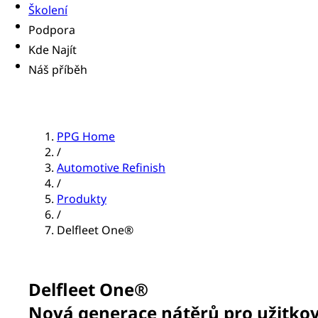
Školení
Podpora
Kde Najít
Náš příběh
PPG Home
/
Automotive Refinish
/
Produkty
/
Delfleet One®
Delfleet One®
Nová generace nátěrů pro užitkov