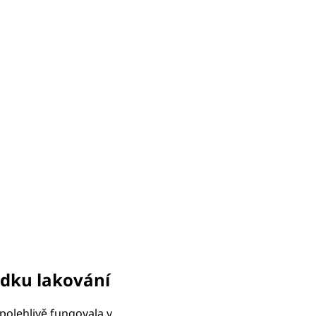
edku lakování
spolehlivě fungovala v