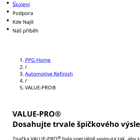
Školení
Podpora
Kde Najít
Náš příběh
PPG Home
/
Automotive Refinish
/
VALUE-PRO®
VALUE-PRO®
Dosahujte trvale špičkového výsl
®
Značka VALUE-PRO
byla speciálně vyvinuta tak, aby 