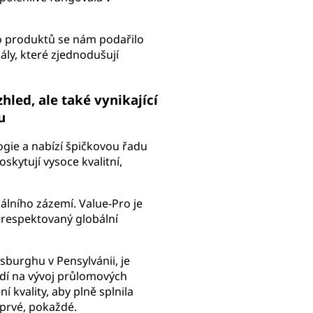
ro produktů se nám podařilo
ly, které zjednodušují
hled, ale také vynikající
u
ogie a nabízí špičkovou řadu
oskytují vysoce kvalitní,
álního zázemí. Value-Pro je
 respektovaný globální
sburghu v Pensylvánii, je
edí na vývoj průlomových
 kvality, aby plně splnila
prvé, pokaždé.