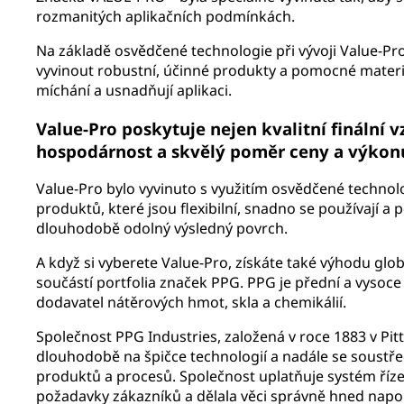
rozmanitých aplikačních podmínkách.
Na základě osvědčené technologie při vývoji Value-P
vyvinout robustní, účinné produkty a pomocné materiá
míchání a usnadňují aplikaci.
Value-Pro poskytuje nejen kvalitní finální vz
hospodárnost a skvělý poměr ceny a výkon
Value-Pro bylo vyvinuto s využitím osvědčené technol
produktů, které jsou flexibilní, snadno se používají a p
dlouhodobě odolný výsledný povrch.
A když si vyberete Value-Pro, získáte také výhodu glob
součástí portfolia značek PPG. PPG je přední a vysoce
dodavatel nátěrových hmot, skla a chemikálií.
Společnost PPG Industries, založená v roce 1883 v Pitt
dlouhodobě na špičce technologií a nadále se soustř
produktů a procesů. Společnost uplatňuje systém řízení
požadavky zákazníků a dělala věci správně hned napo