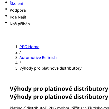
Školení
Podpora
Kde Najít
Náš příběh
PPG Home
/
Automotive Refinish
/
Výhody pro platinové distributory
Výhody pro platinové distributory
Výhody pro platinové distributory
Platinoví distributoři PPG mohou těžit z vyšší ziskovo