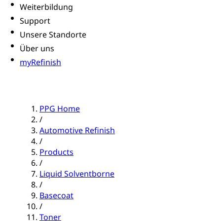
Weiterbildung
Support
Unsere Standorte
Über uns
myRefinish
PPG Home
/
Automotive Refinish
/
Products
/
Liquid Solventborne
/
Basecoat
/
Toner