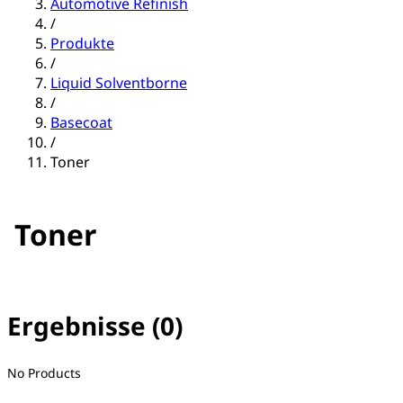
Automotive Refinish
/
Produkte
/
Liquid Solventborne
/
Basecoat
/
Toner
Toner
Ergebnisse (0)
No filter(s) selected
No Products