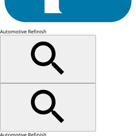
Automotive Refinish
Automotive Refinish