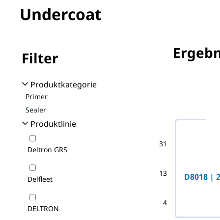
Undercoat
Ergebn
Filter
No filter(s) 
Produktkategorie
Primer
Sealer
Produktlinie
31
Deltron GRS
13
D8018 | 
Delfleet
4
DELTRON