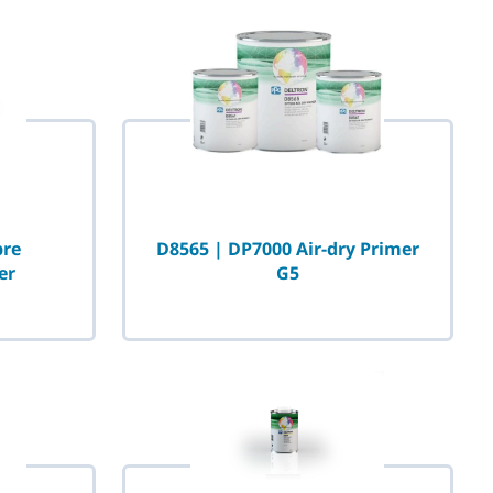
bre
D8565 | DP7000 Air-dry Primer
er
G5