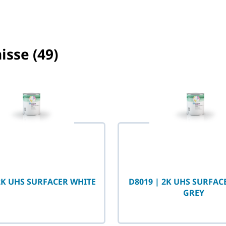
isse (49)
selected
2K UHS SURFACER WHITE
D8019 | 2K UHS SURFA
GREY