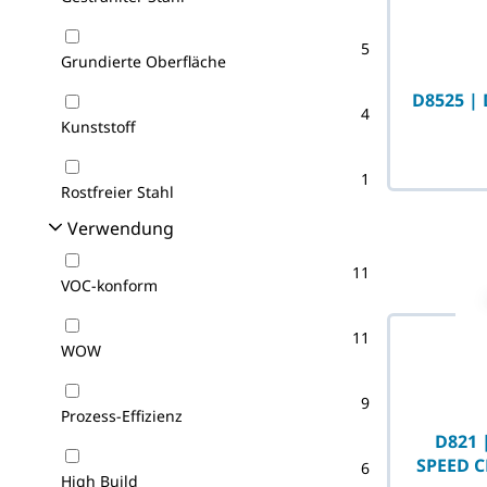
5
Grundierte Oberfläche
D8525 | 
4
Kunststoff
1
Rostfreier Stahl
Verwendung
11
VOC-konform
11
WOW
9
Prozess-Effizienz
D821 
SPEED C
6
High Build