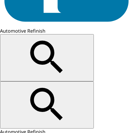
Automotive Refinish
Automotive Refinish