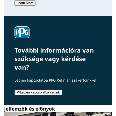
Learn More
További információra van
szüksége vagy kérdése
van?
Lépjen kapcsolatba PPG Refinish szakértőinkkel
Lépjen kapcsolatba velünk
Jellemzők és előnyök