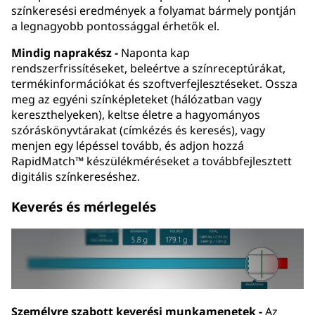
színkeresési eredmények a folyamat bármely pontján
a legnagyobb pontossággal érhetők el.
Mindig naprakész -
Naponta kap
rendszerfrissítéseket, beleértve a színreceptúrákat,
termékinformációkat és szoftverfejlesztéseket. Ossza
meg az egyéni színképleteket (hálózatban vagy
kereszthelyeken), keltse életre a hagyományos
szóráskönyvtárakat (címkézés és keresés), vagy
menjen egy lépéssel tovább, és adjon hozzá
RapidMatch™ készülékméréseket a továbbfejlesztett
digitális színkereséshez.
Keverés és mérlegelés
Személyre szabott keverési munkamenetek -
Az