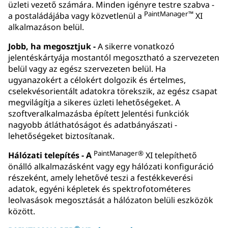
üzleti vezető számára. Minden igényre testre szabva -
PaintManager™
a postaládájába vagy közvetlenül a
XI
alkalmazáson belül.
Jobb, ha megosztjuk -
A sikerre vonatkozó
jelentéskártyája mostantól megosztható a szervezeten
belül vagy az egész szervezeten belül. Ha
ugyanazokért a célokért dolgozik és értelmes,
cselekvésorientált adatokra törekszik, az egész csapat
megvilágítja a sikeres üzleti lehetőségeket. A
szoftveralkalmazásba épített Jelentési funkciók
nagyobb átláthatóságot és adatbányászati -
lehetőségeket biztosítanak.
PaintManager®
Hálózati telepítés - A
XI telepíthető
önálló alkalmazásként vagy egy hálózati konfiguráció
részeként, amely lehetővé teszi a festékkeverési
adatok, egyéni képletek és spektrofotométeres
leolvasások megosztását a hálózaton belüli eszközök
között.