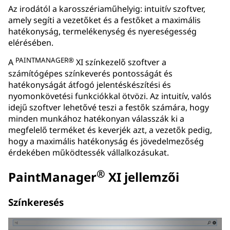
Az irodától a karosszériaműhelyig: intuitív szoftver,
amely segíti a vezetőket és a festőket a maximális
hatékonyság, termelékenység és nyereségesség
elérésében.
PAINTMANAGER®
A
XI színkezelő szoftver a
számítógépes színkeverés pontosságát és
hatékonyságát átfogó jelentéskészítési és
nyomonkövetési funkciókkal ötvözi. Az intuitív, valós
idejű szoftver lehetővé teszi a festők számára, hogy
minden munkához hatékonyan válasszák ki a
megfelelő terméket és keverjék azt, a vezetők pedig,
hogy a maximális hatékonyság és jövedelmezőség
érdekében működtessék vállalkozásukat.
®
PaintManager
XI jellemzői
Színkeresés