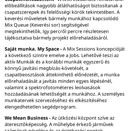
előbeállítások nagyobb átláthatóságot biztosítanak a
csapatszerepek és felelősségi körök tekintetében. A
keverési műveletek bármely munkához kapcsolódó
Mix Queue (Keverési sor) segítségével
megtekinthetők, így percről percre részletesen
tájékoztatva bármely projekt előrehaladásáról.
Saját munka. My Space -
A Mix Sessions koncepcióját
a következő szintre emelve a Jobs. Lehetővé teszi az
aktív Munkák és a korábbi munkák egyszerű és
könnyű javítási megbízás-követését, a
csapatbeosztások áttekinthető előnézetét, a munka
előrehaladását a javítás minden egyes lépésénél,
valamint a spektrofotométeres leolvasások
hozzáadásának lehetőségét a munkához. A személyes
munkatervek szervezéséhez és elkészítéséhez
elengedhetetlen segédprogram.
We Mean Business -
Az ütközési központ szíve az
áteresztőképesség. A műhelybe érkező járművek
számának növelése és az érintkezési pontok