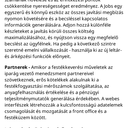
csökkentése nyereségességet eredményez. A Jobs egy
egyszerű és könnyű eszköz az összes javítási megbízás
nyomon követésére és a becsléssel kapcsolatos
információk generálására. Adjon hozzá különféle
készleteket a javítás körüli összes költség
maximalizálásához, és nyújtson vissza egy megfelelő
becslést az ügyfélnek. Ha pedig a következő szintre
szeretné emelni vállalkozását - használja ki az új leltár-
és árképzési funkciók előnyeit.
Partnerek -
Amikor a festékkeverési műveletek az
iparág vezető menedzsment partnereivel
szövetkeznek, erős kötelékek alakulnak ki a
festékfogyasztási mérőszámok szolgáltatása, az
anyagfelhasználás értékelése és a pénzügyi
teljesítménymutatók generálása érdekében. A webes
interfészek létrehozzák a kulcsfontosságú adatelemek
csomagolását és mozgatását a front office és a
festéküzem között.