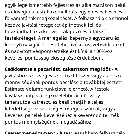
egyik legelismertebb fejlesztés az alkalmazáson belül,
és elősegíti a festéküzemeltetés egylépéses keverési
folyamatának megközelítését. A felhasználók a színnel
kezdve javítási rétegeket építhetnek fel, és
hozzáadhatják a kedvenc alapozó és átlátszó
festékréteget. A mérlegelési képernyő egyszerű és
könnyű navigációt tesz lehetővé az összetevők között,
és nagyított végpont-érzékelést kínál a 100%-os
keverési pontosság elősegítése érdekében.
Csökkentse a pazarlást, takarítson meg időt -
A
javításhoz szükséges szín, tisztítószer vagy alapozó
mennyiségének pontos becslése a továbbfejlesztett
Estimate Volume funkcióval elérhető. A festők
kiválaszthatják a legközelebbi jármű- vagy
teherautóalkatrészt, és beállíthatják a teljes
lefedettséghez szükséges rétegek számát, vagy a
keverési panelek keveréséhez a keverendő termék
pontos mennyiségének megadásához.
Csapatmenedzsment - A
testreszabható felhasználói