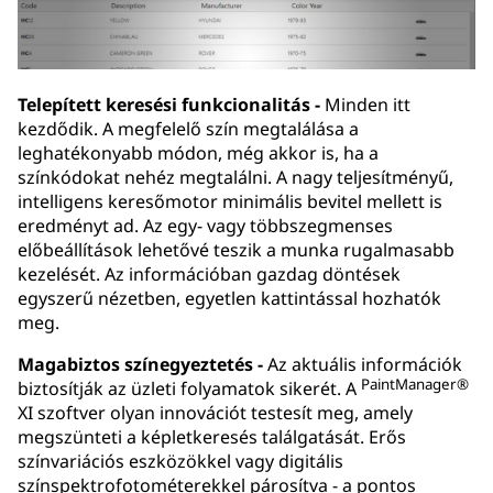
Telepített keresési funkcionalitás -
Minden itt
kezdődik. A megfelelő szín megtalálása a
leghatékonyabb módon, még akkor is, ha a
színkódokat nehéz megtalálni. A nagy teljesítményű,
intelligens keresőmotor minimális bevitel mellett is
eredményt ad. Az egy- vagy többszegmenses
előbeállítások lehetővé teszik a munka rugalmasabb
kezelését. Az információban gazdag döntések
egyszerű nézetben, egyetlen kattintással hozhatók
meg.
Magabiztos színegyeztetés -
Az aktuális információk
PaintManager®
biztosítják az üzleti folyamatok sikerét. A
XI szoftver olyan innovációt testesít meg, amely
megszünteti a képletkeresés találgatását. Erős
színvariációs eszközökkel vagy digitális
színspektrofotométerekkel párosítva - a pontos