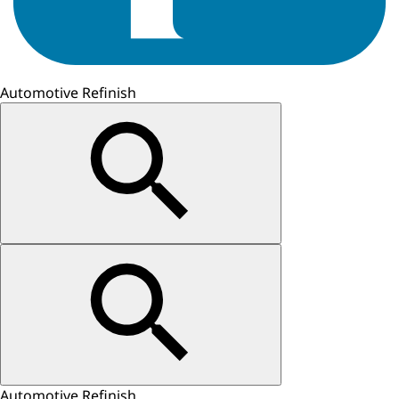
Automotive Refinish
Automotive Refinish