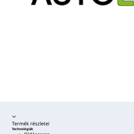
Akkordion összecsukva
Termék részletei
Technológiák