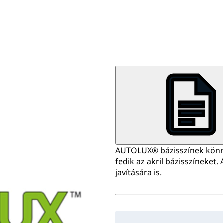
AUTOLUX® bázisszínek könny
fedik az akril bázisszíneket
javítására is.