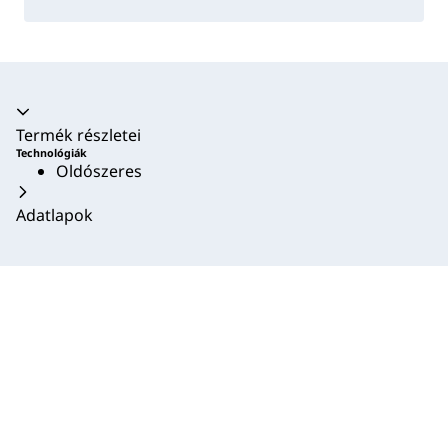
Akkordion összecsukva
Termék részletei
Technológiák
Oldószeres
Adatlapok