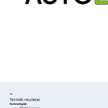
Akkordion összecsukva
Termék részletei
Technológiák