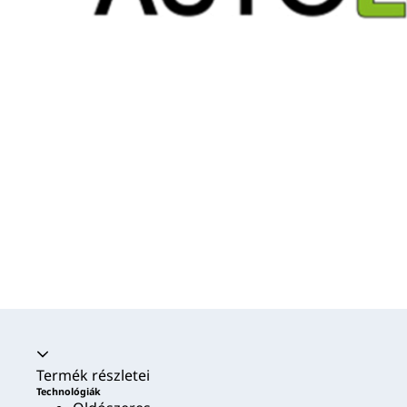
Akkordion összecsukva
Termék részletei
Technológiák