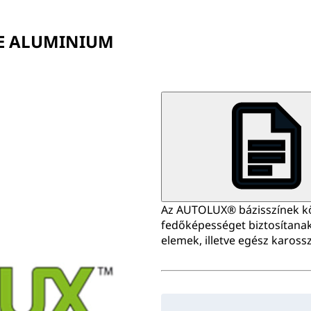
GE ALUMINIUM
Az AUTOLUX® bázisszínek kö
fedőképességet biztosítanak
elemek, illetve egész kaross