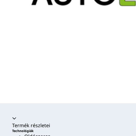
Akkordion összecsukva
Termék részletei
Technológiák