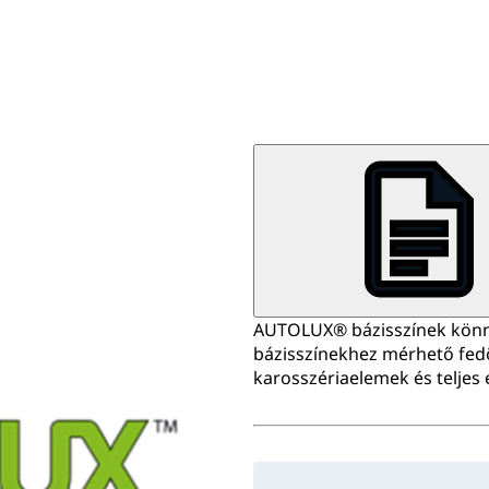
AUTOLUX® bázisszínek könny
bázisszínekhez mérhető fed
karosszériaelemek és teljes 